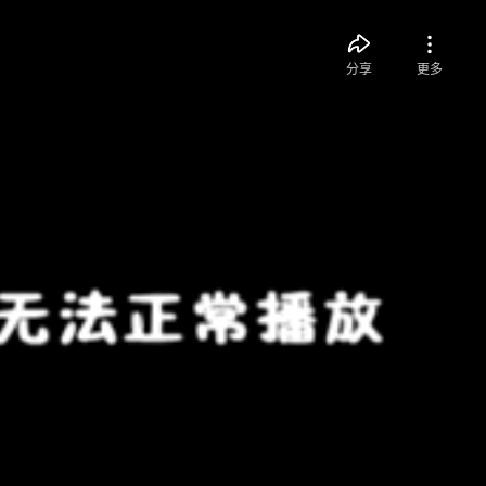
分享
更多