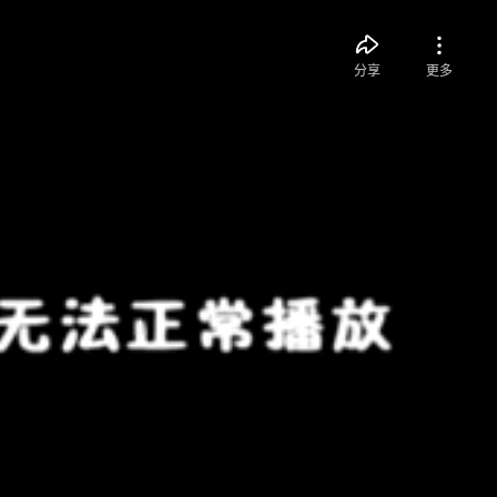
分享
更多