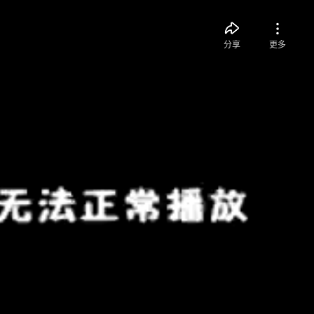
分享
更多