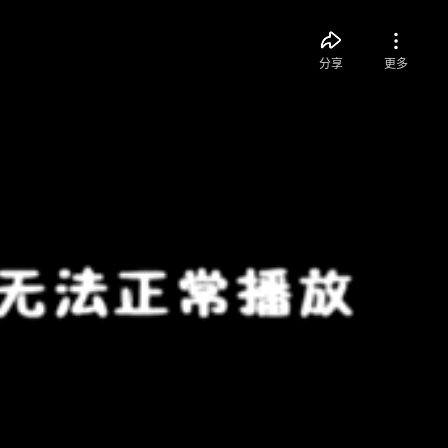
分享
更多