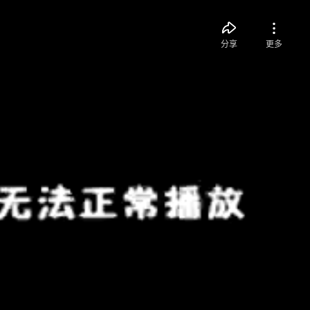
分享
更多