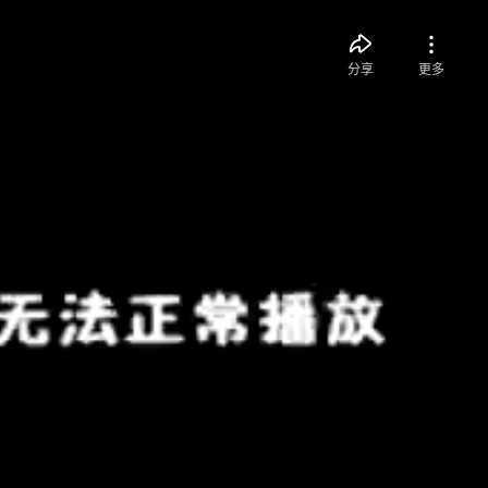
分享
更多