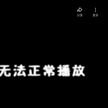
分享
更多