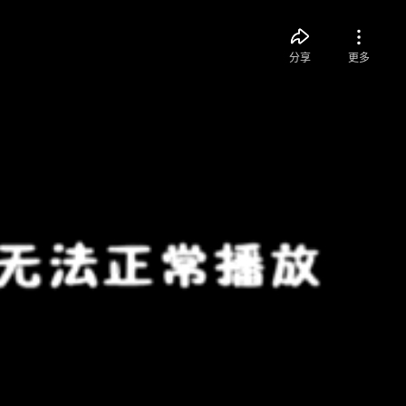
分享
更多