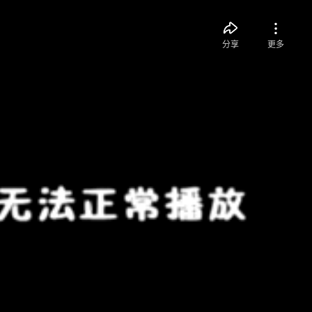
分享
更多