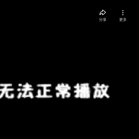
分享
更多