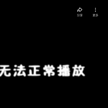
分享
更多