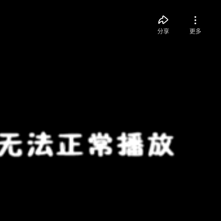
分享
更多