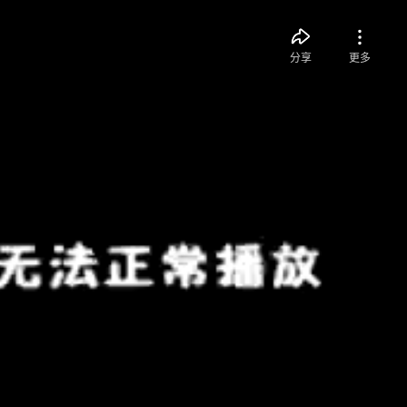
分享
更多