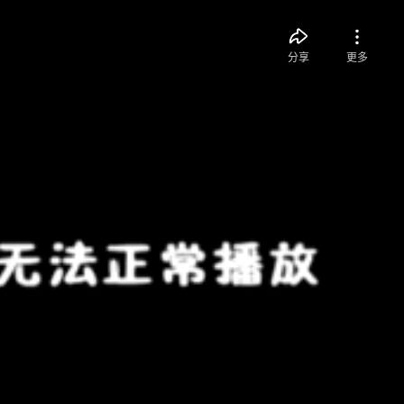
分享
更多