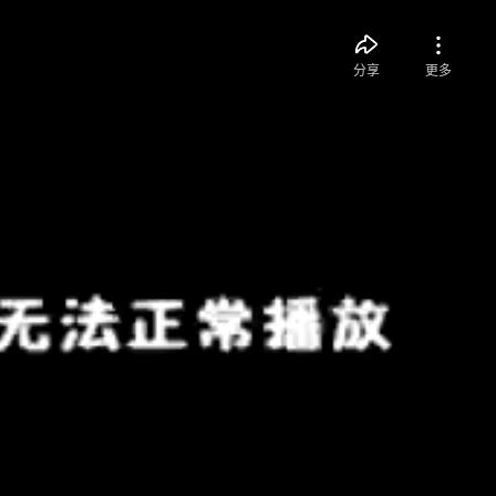
分享
更多