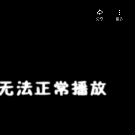
分享
更多