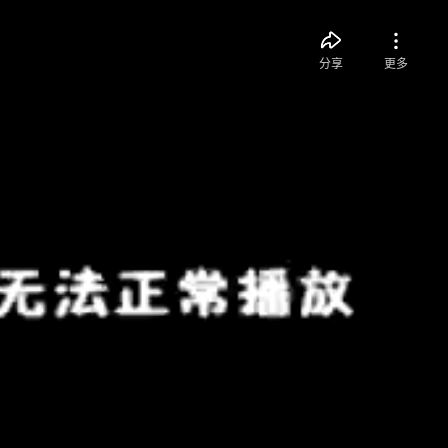
分享
更多