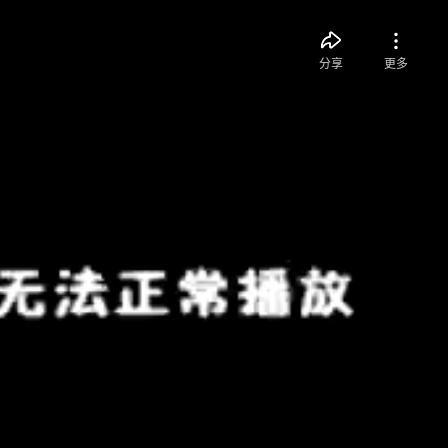
分享
更多