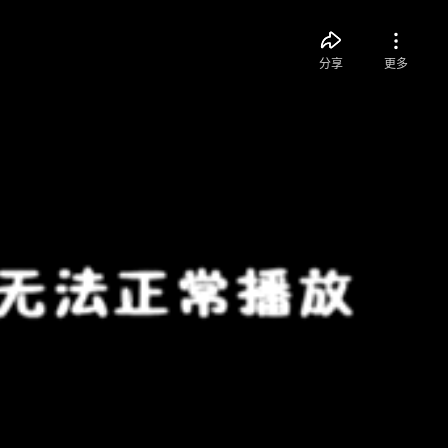
分享
更多