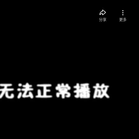
分享
更多