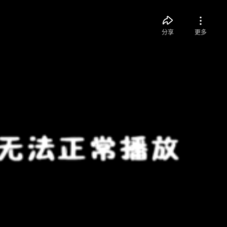
分享
更多