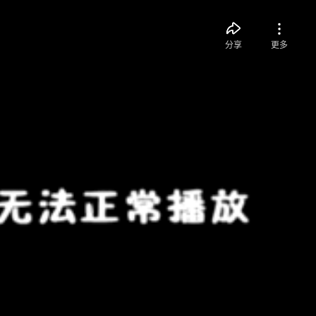
分享
更多