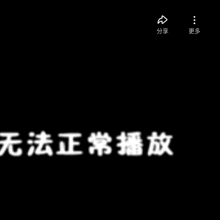
分享
更多