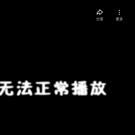
分享
更多