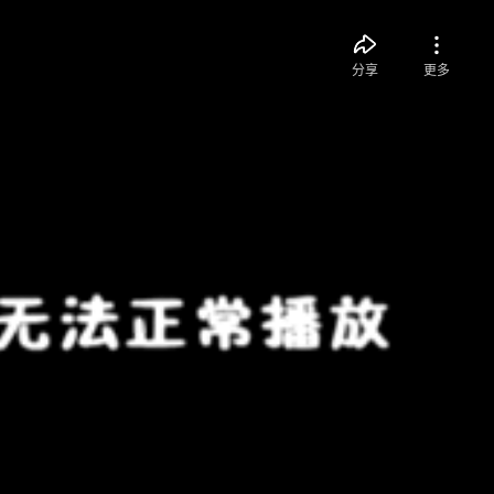
分享
更多