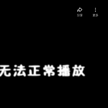
分享
更多