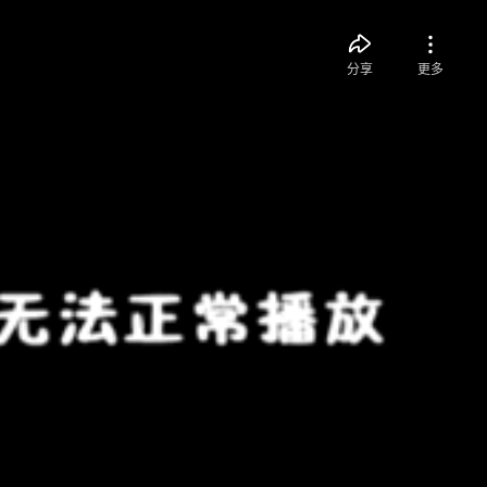
分享
更多