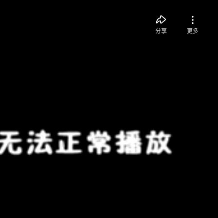
分享
更多