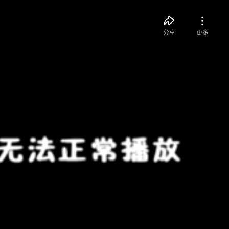
分享
更多