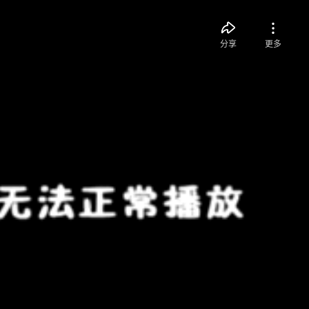
分享
更多