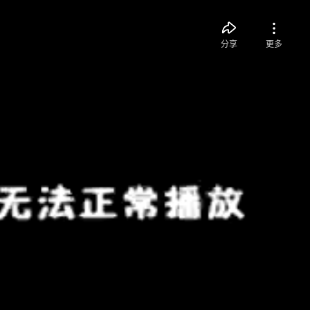
分享
更多