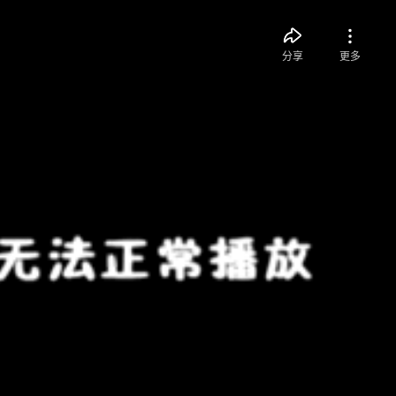
分享
更多