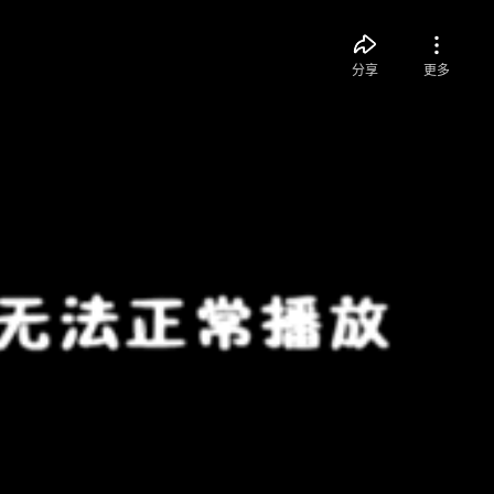
分享
更多