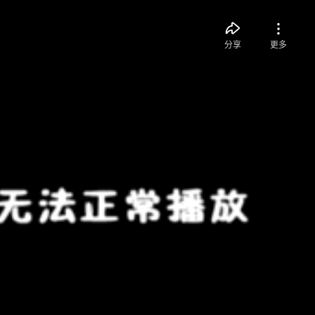
分享
更多