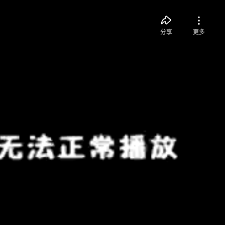
分享
更多