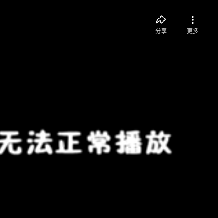
分享
更多