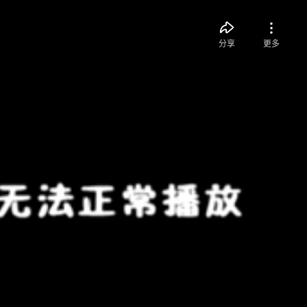
分享
更多