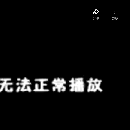
分享
更多