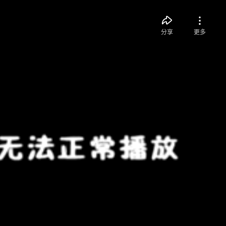
分享
更多