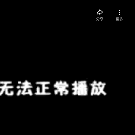
分享
更多