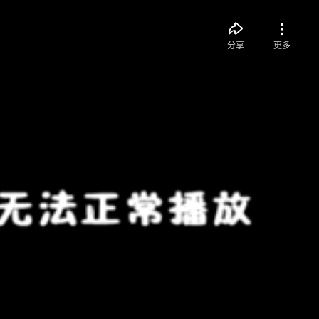
分享
更多