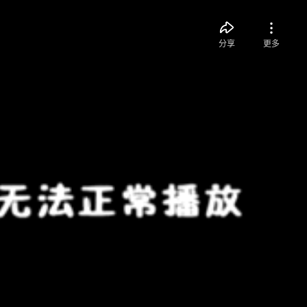
分享
更多