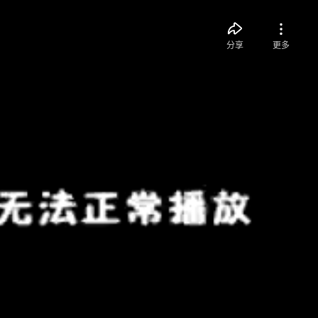
分享
更多