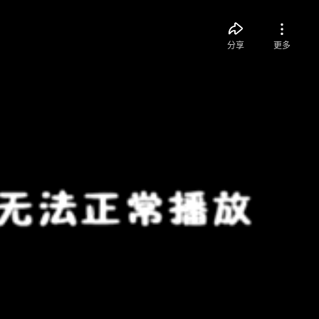
分享
更多