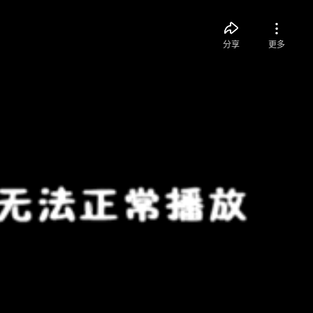
分享
更多