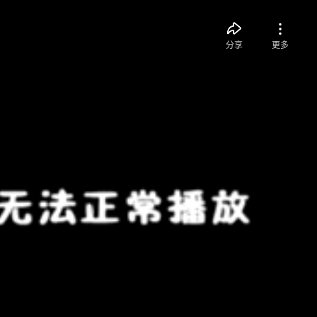
分享
更多