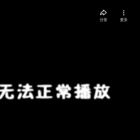
分享
更多