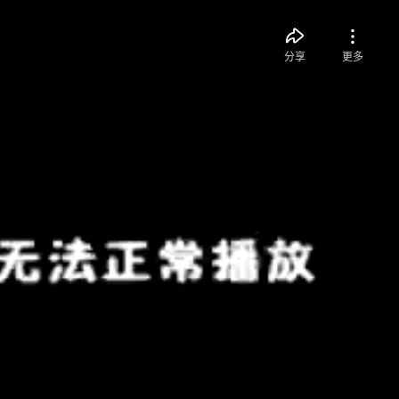
分享
更多