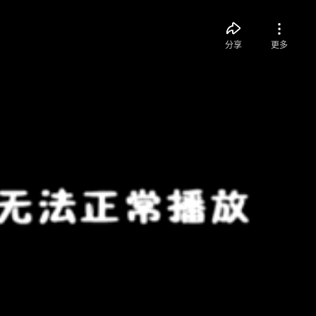
分享
更多