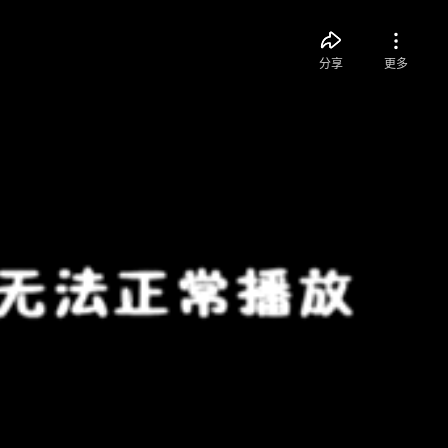
分享
更多